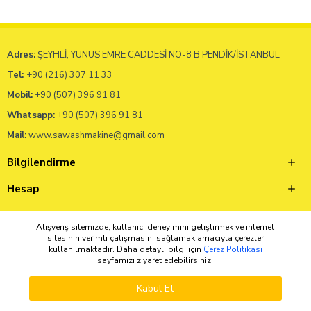
Adres:
ŞEYHLİ, YUNUS EMRE CADDESİ NO-8 B PENDİK/İSTANBUL
Tel:
+90 (216) 307 11 33
Mobil:
+90 (507) 396 91 81
Whatsapp:
+90 (507) 396 91 81
Mail:
www.sawashmakine@gmail.com
Bilgilendirme
Hesap
Müşteri Servisi
Alışveriş sitemizde, kullanıcı deneyimini geliştirmek ve internet
sitesinin verimli çalışmasını sağlamak amacıyla çerezler
kullanılmaktadır. Daha detaylı bilgi için
Çerez Politikası
sayfamızı ziyaret edebilirsiniz.
Copyright © 2025 - Tüm Hakları Saklıdır
Kabul Et
Anasayfa
Üye Girişi
Kayıt Ol
Favoriler
Sepetim